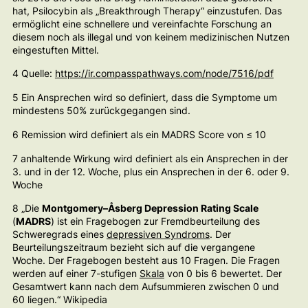
hat, Psilocybin als „Breakthrough Therapy“ einzustufen. Das
ermöglicht eine schnellere und vereinfachte Forschung an
diesem noch als illegal und von keinem medizinischen Nutzen
eingestuften Mittel.
4 Quelle:
https://ir.compasspathways.com/node/7516/pdf
5 Ein Ansprechen wird so definiert, dass die Symptome um
mindestens 50% zurückgegangen sind.
6 Remission wird definiert als ein MADRS Score von ≤ 10
7 anhaltende Wirkung wird definiert als ein Ansprechen in der
3. und in der 12. Woche, plus ein Ansprechen in der 6. oder 9.
Woche
8 „Die
Montgomery–Åsberg Depression Rating Scale
(
MADRS
) ist ein Fragebogen zur Fremdbeurteilung des
Schweregrads eines
depressiven Syndroms
. Der
Beurteilungszeitraum bezieht sich auf die vergangene
Woche. Der Fragebogen besteht aus 10 Fragen. Die Fragen
werden auf einer 7-stufigen
Skala
von 0 bis 6 bewertet. Der
Gesamtwert kann nach dem Aufsummieren zwischen 0 und
60 liegen.“ Wikipedia