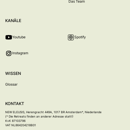
Das Team
KANÄLE
Youtube
Spotify
Instagram
WISSEN
Glossar
KONTAKT
NEW ELEUSIS
, Herengracht 449A, 1017 BR Amsterdam*, Niederlande
(* Die Retreats finden an anderer Adresse statt!)
KvK 87103796
VAT NL864204218B01