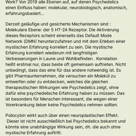
Work?
Von 2019 alle Ebenen auf, auf denen Psychedelics
einen Einfluss haben: molekular, neurobiologisch, anatomisch,
erfahrungsbasiert…
Derzeit geläufige und gesicherte Mechanismen sind :
Molekulare Ebene: der 5 HT-2A Rezeptor. Die Aktivierung
dieses Rezeptors scheint einerseits das Default Mode
Network (DMN) herunterzufahren und mit dem Erleben einer
mystischen Erfahrung korreliert zu sein. Die mystische
Erfahrung korreliert wiederum mit langfristigen
Verbesserungen in Laune und Wohlbefinden . Korrelation
heißt erstmal nur, dass beide oft gemeinsam auftreten. Nicht
unbedingt, dass das eine für das andere notwendig ist. Es
gibt Pharmaunternehmen, die versuchen ein Molekül zu
entwerfen oder zu entdecken, welches die gleichen
therapeutischen Wirkungen wie Psychedelics zeigt, ohne
dafür eine psychedelische Erfahrung haben zu müssen. Das
ist besonders für Menschen interessant, die wegen einer
Vorerkrankung lieber keine Psychedelics nehmen sollten.
Psilocybin wirkt auch über einen neuroplastischen Effekt.
Dieser ist nicht ausschließlich bei Psychedelics bekannt und
könnte eine unabhängige Wirkung sein, dh. die auch ohne
mystische Erfahrung auftritt.