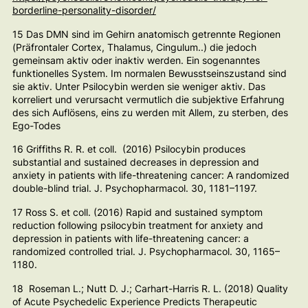
borderline-personality-disorder/
15 Das DMN sind im Gehirn anatomisch getrennte Regionen
(Präfrontaler Cortex, Thalamus, Cingulum..) die jedoch
gemeinsam aktiv oder inaktiv werden. Ein sogenanntes
funktionelles System. Im normalen Bewusstseinszustand sind
sie aktiv. Unter Psilocybin werden sie weniger aktiv. Das
korreliert und verursacht vermutlich die subjektive Erfahrung
des sich Auflösens, eins zu werden mit Allem, zu sterben, des
Ego-Todes
16 Griffiths R. R. et coll. (2016) Psilocybin produces
substantial and sustained decreases in depression and
anxiety in patients with life-threatening cancer: A randomized
double-blind trial.
J. Psychopharmacol.
30, 1181–1197.
17 Ross S. et coll. (2016) Rapid and sustained symptom
reduction following psilocybin treatment for anxiety and
depression in patients with life-threatening cancer: a
randomized controlled trial.
J. Psychopharmacol.
30, 1165–
1180.
18 Roseman L.; Nutt D. J.; Carhart-Harris R. L. (2018) Quality
of Acute Psychedelic Experience Predicts Therapeutic