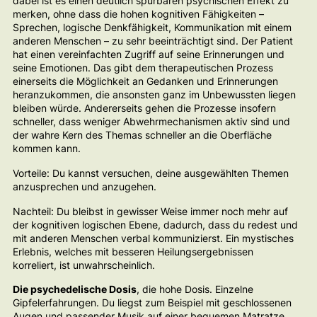
dabei ist es einen deutlich spürbaren psychischen Effekt zu
merken, ohne dass die hohen kognitiven Fähigkeiten –
Sprechen, logische Denkfähigkeit, Kommunikation mit einem
anderen Menschen – zu sehr beeinträchtigt sind. Der Patient
hat einen vereinfachten Zugriff auf seine Erinnerungen und
seine Emotionen. Das gibt dem therapeutischen Prozess
einerseits die Möglichkeit an Gedanken und Erinnerungen
heranzukommen, die ansonsten ganz im Unbewussten liegen
bleiben würde. Andererseits gehen die Prozesse insofern
schneller, dass weniger Abwehrmechanismen aktiv sind und
der wahre Kern des Themas schneller an die Oberfläche
kommen kann.
Vorteile: Du kannst versuchen, deine ausgewählten Themen
anzusprechen und anzugehen.
Nachteil: Du bleibst in gewisser Weise immer noch mehr auf
der kognitiven logischen Ebene, dadurch, dass du redest und
mit anderen Menschen verbal kommunizierst. Ein mystisches
Erlebnis, welches mit besseren Heilungsergebnissen
korreliert, ist unwahrscheinlich.
Die psychedelische Dosis
, die hohe Dosis. Einzelne
Gipfelerfahrungen. Du liegst zum Beispiel mit geschlossenen
Augen und passender Musik auf einer bequemen Matratze.