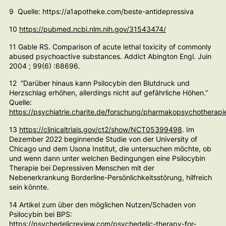
9 Quelle: https://a1apotheke.com/beste-antidepressiva
10
https://pubmed.ncbi.nlm.nih.gov/31543474/
11 Gable RS. Comparison of acute lethal toxicity of commonly
abused psychoactive substances. Addict Abington Engl. Juin
2004 ; 99(6) :68696.
12 “Darüber hinaus kann Psilocybin den Blutdruck und
Herzschlag erhöhen, allerdings nicht auf gefährliche Höhen.”
Quelle:
https://psychiatrie.charite.de/forschung/pharmakopsychotherapie
13
https://clinicaltrials.gov/ct2/show/NCT05399498
. Im
Dezember 2022 beginnende Studie von der University of
Chicago und dem Usona Institut, die untersuchen möchte, ob
und wenn dann unter welchen Bedingungen eine Psilocybin
Therapie bei Depressiven Menschen mit der
Nebenerkrankung Borderline-Persönlichkeitsstörung, hilfreich
sein könnte.
14 Artikel zum über den möglichen Nutzen/Schaden von
Psilocybin bei BPS:
https://psychedelicreview.com/psychedelic-therapy-for-