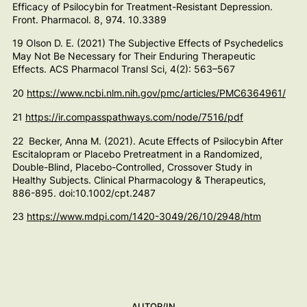
Efficacy of Psilocybin for Treatment-Resistant Depression.
Front. Pharmacol.
8, 974. 10.3389
19 Olson D. E. (2021) The Subjective Effects of Psychedelics
May Not Be Necessary for Their Enduring Therapeutic
Effects. ACS Pharmacol Transl Sci, 4(2): 563–567
20
https://www.ncbi.nlm.nih.gov/pmc/articles/PMC6364961/
21
https://ir.compasspathways.com/node/7516/pdf
22 Becker, Anna M. (2021). Acute Effects of Psilocybin After
Escitalopram or Placebo Pretreatment in a Randomized,
Double-Blind, Placebo-Controlled, Crossover Study in
Healthy Subjects. Clinical Pharmacology & Therapeutics,
886-895. doi:10.1002/cpt.2487
23
https://www.mdpi.com/1420-3049/26/10/2948/htm
AUTOR/IN