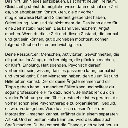
Das hilft, um Neues aufzubauen. Es schafft neuen Freiraum.
Gleichzeitig stehst du möglicherweise dann erstmal eine Zeit
da, vor abgebauten Konstrukten, die dir vorher
möglicherweise Halt und Sicherheit gespendet haben,
Orientierung. Nun sind sie nicht mehr da. Das kann einen für
eine Zeit instabil machen. Das kann verunsichern, Angst
machen. Wenn du diese Zeit und diesen Zustand, die normal
und gut sein können, gut durchleben möchtest, können
folgende Sachen helfen und wichtig sein:
Deine Ressourcen: Menschen, Aktivitäten, Gewohnheiten, die
dir gut tun im Alltag, dich beruhigen, die glücklich machen,
dir Kraft, Erholung, Halt spenden. Psychisch darauf
vorbereitet sein, wissen, dass es passieren kann, normal ist,
und vorbei geht. Einen Menschen haben, den du um Rat und
Hilfe bitten kannst. Der dir deine Ängste nehmen und dir
Tipps geben kann. In manchen Fällen kann und solltest du
sogar professionelle Hilfe dazu holen. Je Instabiler du dich
vor der Erfahrung schon fühlst, desto eher ist es geraten, dir
vorher schon eine Psychotherapie zu organisieren. Geduld,
es wird vorbeigehen. Was du alles in dieser Zeit – der
Integration – machen kannst, erfährst du in einem separaten
Artikel. Und im besten Falle kann und wird das alles auch
Spaß machen. Du bekommst die Chance, dich selbst neu zu