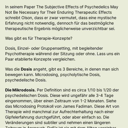
In seinem Paper
The Subjective Effects of Psychedelics May
Not Be Necessary for Their Enduring
Therapeutic Effects
schreibt Olson, dass er zwar vermutet, dass eine mystische
Erfahrung nicht notwendig, dennoch für das bestmögliche
therapeutische Ergebnis möglicherweise unverzichtbar sei.
Was gibt es für Therapie-Konzepte?
Dosis, Einzel- oder Gruppensetting, mit begleitender
Psychotherapie während der Sitzung oder ohne. Lass uns ein
Paar etablierte Konzepte vergleichen.
Was die
Dosis
angeht, gibt es 3 Bereiche, in denen man sich
bewegen kann. Microdosing, psycholytische Dosis,
psychedelische Dosis.
Die Mikrodosis.
Per Definition sind es circa 1/10 bis 1/20 der
psychedelischen Dosis. Diese wird ungefähr alle 3-4 Tage
eingenommen, über einen Zeitraum von 1-2 Monaten. Siehe
das Microdosing Protokoll von James Fadiman. Diese Art von
Therapie wird manchmal zur Aufrechterhaltung nach einer
Gipfelerfahrung durchgeführt, oder aber einfach so. Die
Veränderungen sind subtiler und nehmen einen längeren
Zeitraum in Anspruch. Dafür ist sie mit dem Alltag vereinbar.