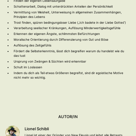
Finden der eigenen Lebensaufgabe
Schattenarbeit, Dialog mit unterdrückten Anteilen der Persönlichkeit
Vermittlung von Weisheit, Unterweisung in allgemeinen Zusammenhängen,
Prinzipien des Lebens
Trost finden, spüren bedingungsloser Liebe („Ich badete in der Liebe Gottes“)
Verarbeitung seelischer Kränkungen, Auflösung Minderwertigkeitsgefühle
Erkennen der eigenen Ängste, schlimmsten Befürchtungen
Moralische Orientierung durch Differenzierung von Gut und Böse
Auflösung des Zeitgefühls
Fördert die Selbsterkenntnis, lässt dich begreifen warum du handelst wie du
das tust
Ursprung von Zwängen & Süchten wird erkennbar
Schult im Loslassen
Indem du dich als Teil etwas Größeren begreifst, sind dir egoistische Motive
nicht mehr so wichtig.
AUTOR/IN
Lionel Schibli
Lionel ist einer der Gründer von New Eleusis und leitet alle Retreats.